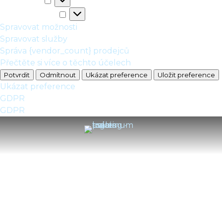
Statistické
Marketingové
Marketingové
Spravovat možnosti
Spravovat služby
Správa {vendor_count} prodejců
Přečtěte si více o těchto účelech
Potvrdit
Odmítnout
Ukázat preference
Uložit preference
Ukázat preference
GDPR
GDPR