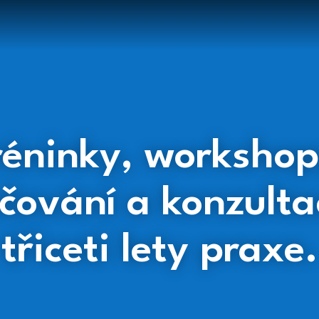
réninky, workshop
čování a konzulta
třiceti lety praxe.