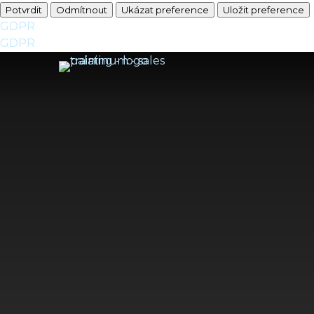
Potvrdit
Odmítnout
Ukázat preference
Uložit preference
GDPR
GDPR