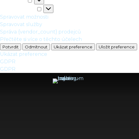
Statistické
Marketingové
Marketingové
Spravovat možnosti
Spravovat služby
Správa {vendor_count} prodejců
Přečtěte si více o těchto účelech
Potvrdit
Odmítnout
Ukázat preference
Uložit preference
Ukázat preference
GDPR
GDPR