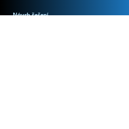
Návrh řešení
Na základě analýzy navrhneme vhodnou formu
rozvoje kompetencí.
Realizace tréninku
Provádíme cílené tréninky, workshopy nebo
koučování pro doplnění kompetencí.
Implementace do praxe
Podporujeme manažery při zavádění nových
dovedností do každodenní práce.